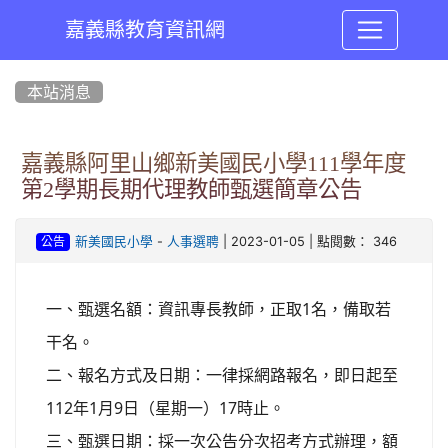
嘉義縣教育資訊網
:::
本站消息
嘉義縣阿里山鄉新美國民小學111學年度
第2學期長期代理教師甄選簡章公告
-
| 2023-01-05 | 點閱數： 346
新美國民小學
人事選聘
公告
1
一、甄選名額：
資訊專長教師，
正取
名
，備取若
干名。
二、報名方式及日期：一律採網路報名，即日起至
112
1
9
17
年
月
日（星期一）
時止。
三、甄選日期：採一次公告分次招考方式辦理，額