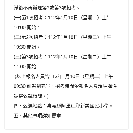
2
3
滿後不再辦理第
或第
次招考。
(
)
1
112
1
10
一
第
次招考：
年
月
日（星期二）上午
10:00
開始。
(
)
2
112
1
10
二
第
次招考：
年
月
日（星期二）上午
10:30
開始。
(
)
3
112
1
10
三
第
次招考：
年
月
日（星期二）上午
11:00
開始。
(
112
1
10
以上報名人員皆
年
月
日（星期二）上午
09:30
前報到完畢，招考時間依報名人數現場彈性
)
調整甄試時間。
四、甄選地點：嘉義縣阿里山鄉新美國民小學。
五、其他事項詳如簡章。