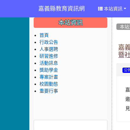
嘉義縣教育資訊網
本站資訊
:::
:::
:::
本站資訊
本站
首頁
行政公告
嘉義
人事選聘
暨
研習進修
活動訊息
獎助學金
公
專案計畫
校園動態
嘉
重要行事
邀
見