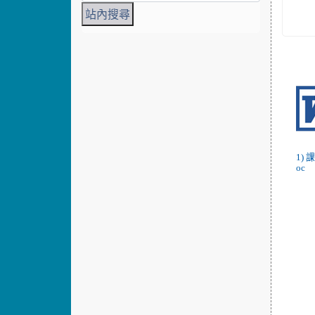
1)
oc