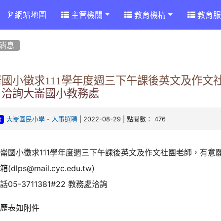
網站地圖
主管機關
教育機構
教育服
消息
崙國小徵求111學年度週三下午課後英文及作文
，洽詢大崙國小教務處
-
| 2022-08-29 | 點閱數： 476
大崙國民小學
人事選聘
告
崙國小徵求111學年度週三下午課後英文及作文社團老師，有意
箱(dlps@mail.cyc.edu.tw)
話05-3711381#22 教務處洽詢
履歷表如附件