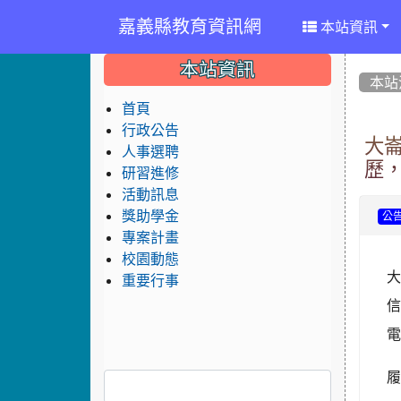
嘉義縣教育資訊網
本站資訊
:::
:::
:::
本站資訊
本站
首頁
行政公告
大
人事選聘
歷
研習進修
活動訊息
獎助學金
公
專案計畫
校園動態
大
重要行事
信
電