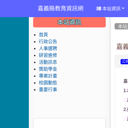
嘉義縣教育資訊網
本站資訊
:::
:::
:::
本站資訊
本站
首頁
行政公告
嘉
人事選聘
研習進修
活動訊息
公
獎助學金
專案計畫
嘉
校園動態
重要行事
1
正
2
正