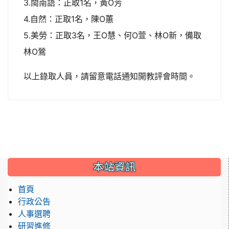
3.閩南語：正取1名，黃O芳
4.自然：正取1名，陳O蕙
5.美勞：正取3名，王O慧、何O萱、林O新，備取
林O鶯
以上錄取人員，請留意電話通知開教評會時間。
:::
本站資訊
首頁
行政公告
人事選聘
研習進修