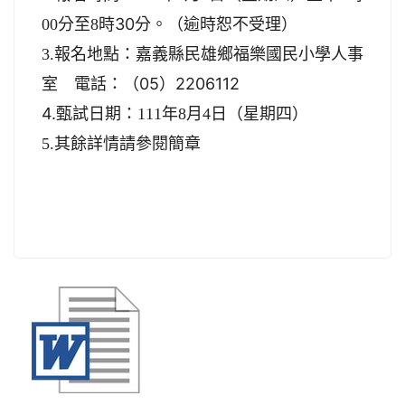
時30分
00分至8
。（逾時恕不受理）
3.報名地點：嘉義縣民雄鄉福樂國民小學人事
電話：（05）2206112
室
4.
甄試日期：
111
年
8
月
4
日（星期四）
5.其餘詳情請參閱簡章