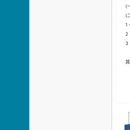
(
(
3