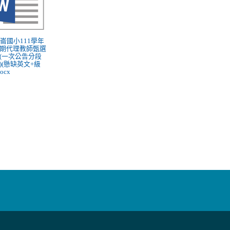
 大崙國小111學年
期代理教師甄選
(一次公告分段
)(懸缺英文+級
docx