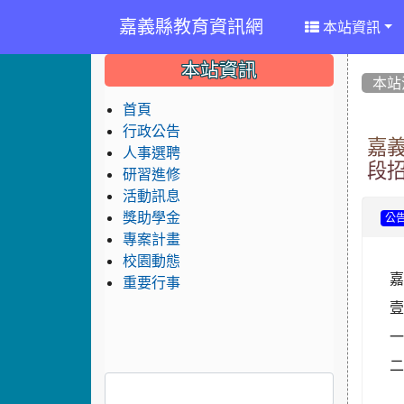
嘉義縣教育資訊網
本站資訊
:::
:::
:::
本站資訊
本站
首頁
行政公告
嘉
人事選聘
段
研習進修
活動訊息
獎助學金
公
專案計畫
校園動態
嘉
重要行事