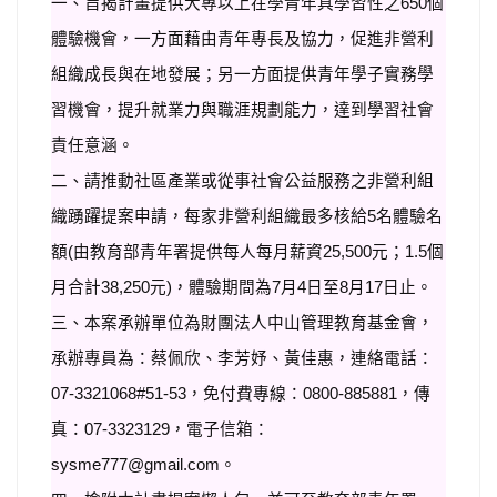
一、旨揭計畫提供大專以上在學青年具學習性之650個
體驗機會，一方面藉由青年專長及協力，促進非營利
組織成長與在地發展；另一方面提供青年學子實務學
習機會，提升就業力與職涯規劃能力，達到學習社會
責任意涵。
二、請推動社區產業或從事社會公益服務之非營利組
織踴躍提案申請，每家非營利組織最多核給5名體驗名
額(由教育部青年署提供每人每月薪資25,500元；1.5個
月合計38,250元)，體驗期間為7月4日至8月17日止。
三、本案承辦單位為財團法人中山管理教育基金會，
承辦專員為：蔡佩欣、李芳妤、黃佳惠，連絡電話：
07-3321068#51-53，免付費專線：0800-885881，傳
真：07-3323129，電子信箱：
sysme777@gmail.com。