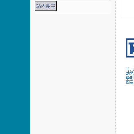
1)
幼兒
學期
簡章.