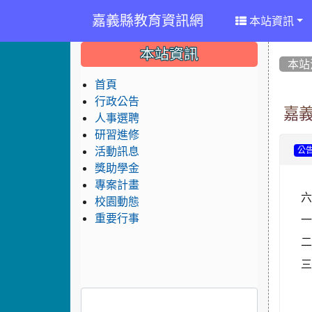
嘉義縣教育資訊網
本站資訊
:::
:::
:::
本站資訊
本站
首頁
行政公告
嘉
人事選聘
研習進修
活動訊息
公
獎助學金
專案計畫
六
校園動態
重要行事
二