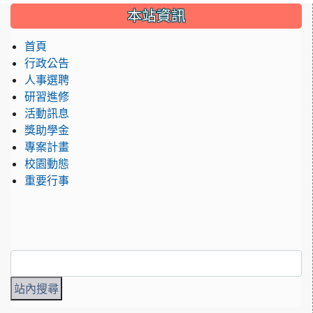
:::
本站資訊
首頁
行政公告
人事選聘
研習進修
活動訊息
獎助學金
專案計畫
校園動態
重要行事