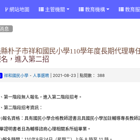
網站地圖
主管機關
教育機構
教育服
消息
義縣朴子市祥和國民小學110學年度長期代理專
報名，進入第二招
-
| 2021-08-23 | 點閱數： 388
祥和國民小學
人事選聘
告
、第一階段無人報名，進入第二階段招考。
、第二階段招考資訊：
一)報名資格：具有國民小學合格教師證書且具國民小學加註輔導專長教
畢證明書者且為輔導諮商心理相關系所組畢業。
110年8月24日（星期二）上午 8 時至 11 時。
二)報名時間：