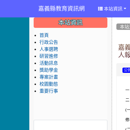
嘉義縣教育資訊網
本站資訊
:::
:::
:::
本站資訊
本站
首頁
行政公告
嘉
人事選聘
人
研習進修
活動訊息
獎助學金
公
專案計畫
校園動態
一
重要行事
二
(
修
(