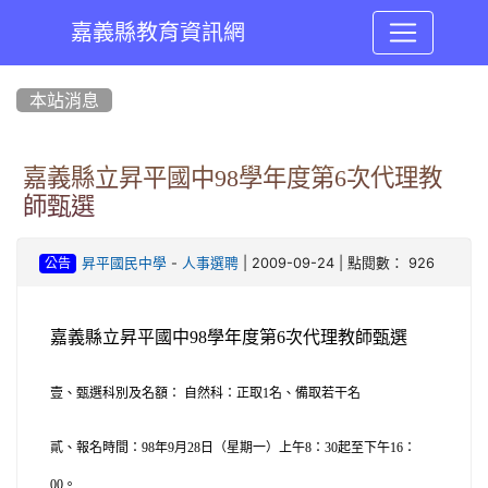
嘉義縣教育資訊網
:::
本站消息
嘉義縣立昇平國中98學年度第6次代理教
師甄選
-
| 2009-09-24 | 點閱數： 926
昇平國民中學
人事選聘
公告
嘉義縣立
昇平國中
98
學年度第6次代理教師甄選
壹、甄選科別及名額：
自然科：正取
1
名、備取若干名
貳、報名時間：
98
年9
月
28
日
（星期一）上午8
：3
0
起至下午
16
：
0
0
。