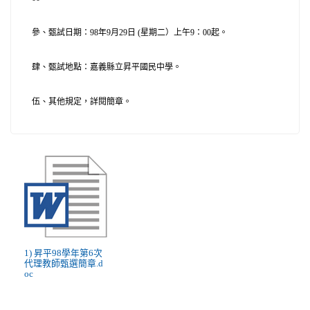
參、甄試日期：
98
年9
月
29
日
(
星期二）上午9
：
00
起。
肆、甄試地點：嘉義縣立昇平國民中學。
伍、其他規定，詳閱簡章。
1) 昇平98學年第6次
代理教師甄選簡章.d
oc