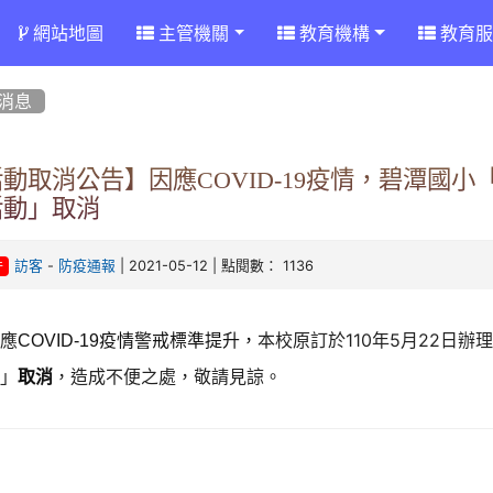
網站地圖
主管機關
教育機構
教育服
消息
動取消公告】因應COVID-19疫情，碧潭國
活動」取消
-
| 2021-05-12 | 點閱數： 1136
訪客
防疫通報
件
因應
本校原訂於110年5月22日
COVID-19
疫情警戒標準提升，
動」
，造成不便之處，敬請見諒。
取消