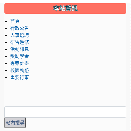
:::
本站資訊
首頁
行政公告
人事選聘
研習進修
活動訊息
獎助學金
專案計畫
校園動態
重要行事