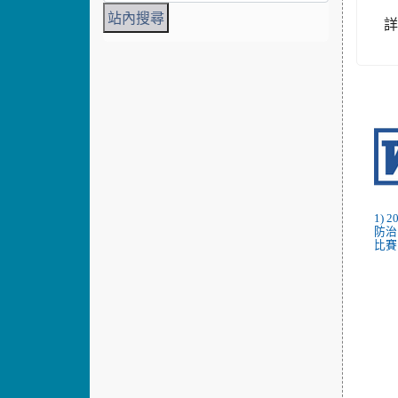
1)
防治
比賽.