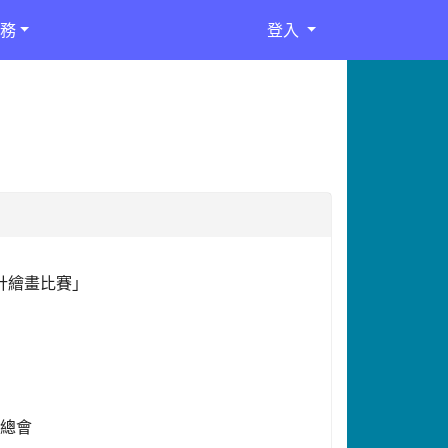
務
登入
計繪畫比賽」
軍總會