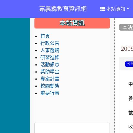
嘉義縣教育資訊網
本站資訊
:::
:::
:::
本站資訊
本站
首頁
行政公告
20
人事選聘
研習進修
活動訊息
公
獎助學金
專案計畫
中
校園動態
重要行事
參
截
收