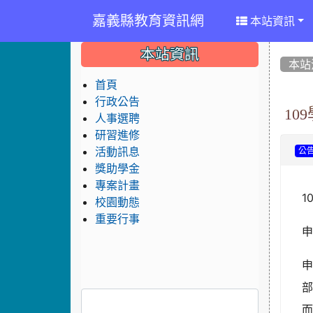
嘉義縣教育資訊網
本站資訊
:::
:::
:::
本站資訊
本站
首頁
行政公告
10
人事選聘
研習進修
活動訊息
公
獎助學金
專案計畫
1
校園動態
重要行事
申