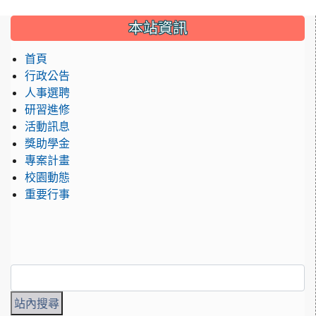
:::
本站資訊
首頁
行政公告
人事選聘
研習進修
活動訊息
獎助學金
專案計畫
校園動態
重要行事