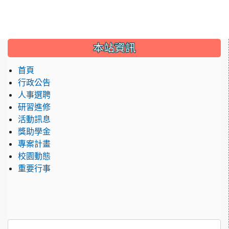
:::
本站資訊
首頁
行政公告
人事選聘
研習進修
活動訊息
獎助學金
專案計畫
校園動態
重要行事