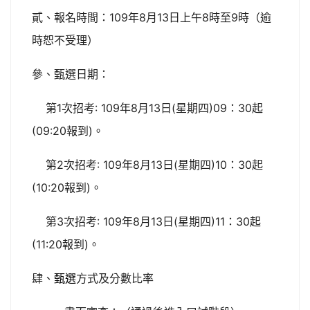
109
8
13
8
9
貳、報名時間：
年
月
日上午
時至
時（逾
時恕不受理）
參、甄選日期：
1
: 109
8
13
(
)09
30
第
次招考
年
月
日
星期四
：
起
(09:20
)
報到
。
2
: 109
8
13
(
)10
30
第
次招考
年
月
日
星期四
：
起
(10:20
)
報到
。
3
: 109
8
13
(
)11
30
第
次招考
年
月
日
星期四
：
起
(11:20
)
報到
。
肆、
甄選
方式及分數比率