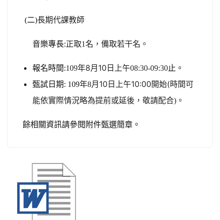
(
二)
長期代課教師
名，備取若干名。
音樂專長:
正取
1
年
8
月
10
日上午
報名時間:
109
08:30-09:30
止。
月
10
日上午
10:00
開始
(
甄試日期: 109
年
8
時間可
能依實際情況略為提前或延後，敬請配合)
。
餘相關資訊請參閱附件甄選簡章。