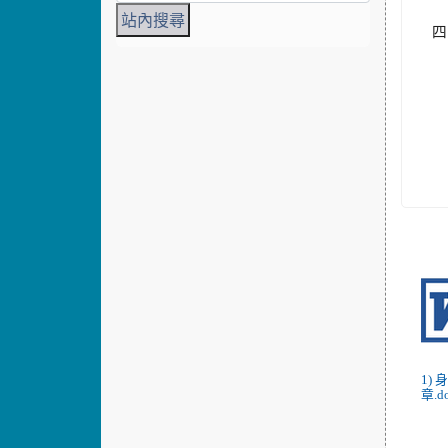
四
1)
章.d