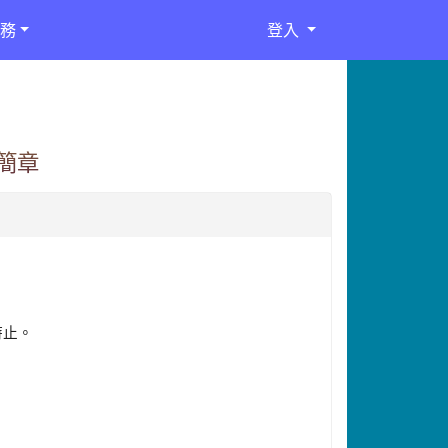
務
登入
簡章
時止
。