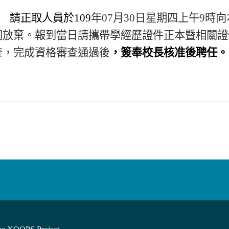
請正取人員於
109
年
07
月
30
日星期四上午
9
時向
同放棄。報到當日請攜帶學經歷證件正本暨相關證
查，完成資格審查通過後
，簽奉校長核准後聘任。