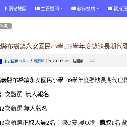
網站地圖
主管機關
教育機構
教育服
消息
義縣布袋鎮永安國民小學109學年度懸缺長期代
-
| 2020-07-29 | 點閱數： 677
永安國民小學
人事選聘
告
嘉義縣布袋鎮永安國民小學
109
學年度懸缺長期代理
第
1
次甄選
無人報名
第
2
次甄選
無人報名
第
3
次甄選
正取人員
2
名：陳O安
.
吳O玲
備取
1
名
: