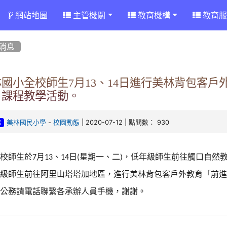
網站地圖
主管機關
教育機構
教育服
消息
國小全校師生7月13、14日進行美林背包客戶
」課程教學活動。
-
| 2020-07-12 | 點閱數： 930
美林國民小學
校園動態
告
本校師生於
月
、
日
星期一
、
二
，
低年級師生前往觸口自然
7
13
14
(
)
年級師生前往阿里山塔塔加地區
，
進行美林背包客戶外教育「前
有公務請電話聯繫各承辦人員手機，謝謝。