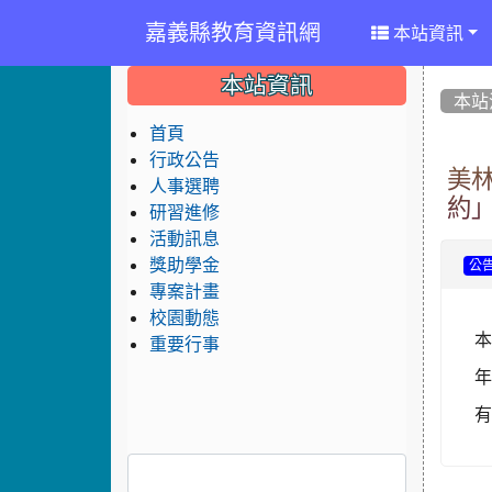
嘉義縣教育資訊網
本站資訊
:::
:::
:::
本站資訊
本站
首頁
行政公告
美林
人事選聘
約
研習進修
活動訊息
獎助學金
公
專案計畫
校園動態
重要行事