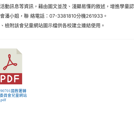
洋活動訊息等資訊，藉由圖文並茂、淺顯易懂的敘述，增進學童
會潘小姐，聯 絡電話：07-3381810分機261933。
三、檢附該會兒童網站圖示檔供各校建立連結使用。
1090701國教署轉
委員會兒童網站
pdf