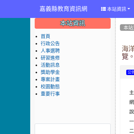
嘉義縣教育資訊網
本站資訊
:::
:::
:::
本站資訊
本站
首頁
行政公告
海
人事選聘
覽
研習進修
活動訊息
獎助學金
公
專案計畫
校園動態
主
重要行事
一
二