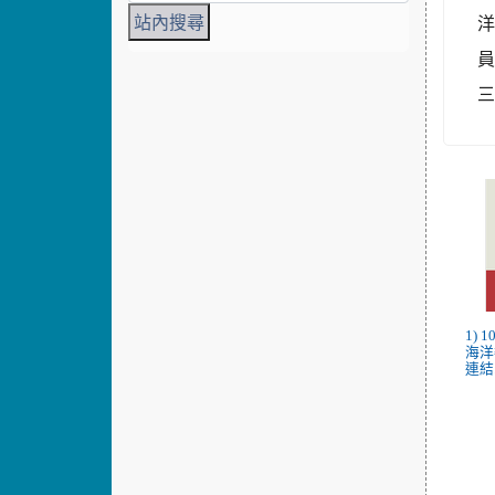
員
1) 
海洋
連結.