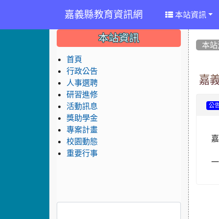
嘉義縣教育資訊網
本站資訊
:::
:::
:::
本站資訊
本站
首頁
行政公告
嘉
人事選聘
研習進修
活動訊息
公
獎助學金
專案計畫
嘉
校園動態
重要行事
一