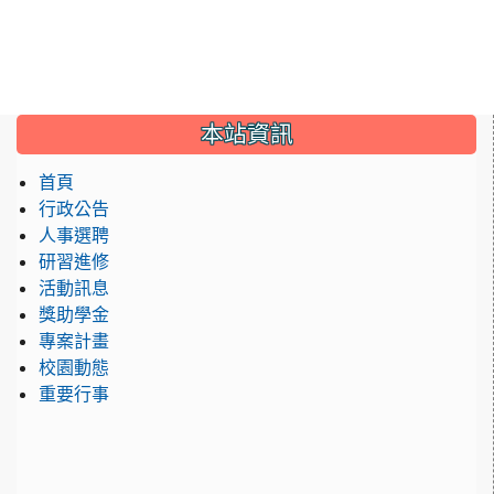
:::
本站資訊
首頁
行政公告
人事選聘
研習進修
活動訊息
獎助學金
專案計畫
校園動態
重要行事