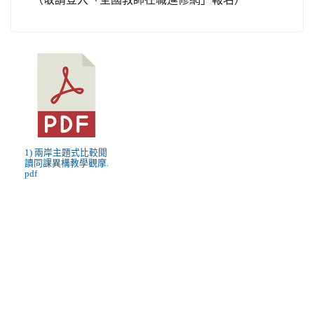
1) 兩岸主題式比較閱
讀同課異構教學觀摩.
pdf