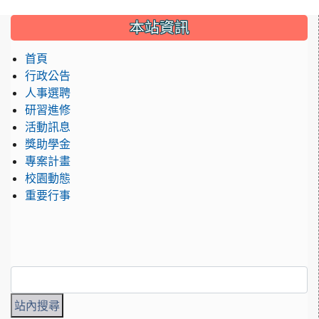
:::
本站資訊
首頁
行政公告
人事選聘
研習進修
活動訊息
獎助學金
專案計畫
校園動態
重要行事