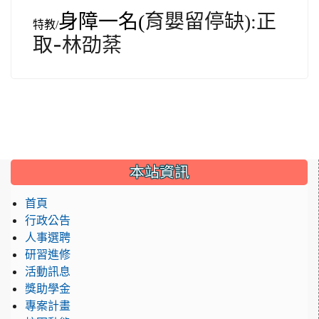
正
身障一名(
育嬰留停缺):
特教/
取-林劭棻
:::
本站資訊
首頁
行政公告
人事選聘
研習進修
活動訊息
獎助學金
專案計畫