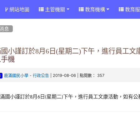
網站地圖
主管機關
教育機構
教育服
消息
滿國小謹訂於8月6日(星期二)下午，進行員工
人手機
-
| 2019-08-06 | 點閱數： 357
鹿滿國民小學
行政公告
告
鹿滿國小謹訂於
月
日
星期二
下午，進行員工文康活動，如有公
8
6
(
)