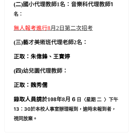
名：音樂科代理教師1
(
二)
國小代理教師1
名：
日第二次招考
無人報考進行8
月2
名：
(
三)
藝才美術班代理老師2
正取：朱偉鋒、王寶婷
(
四)
幼兒園代理教師：
正取：魏秀儒
月 6
錄取人員請於108
年8
日〈星期 二 〉下午
13：30於本校人事室辦理報到，逾時未報到者，
視同放棄。