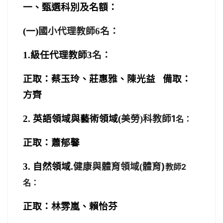
一、甄選科別及名額：
名：
(
一)
國小代理教師6
1.
級任代理教師3
名：
正取：蔡玉玲、莊惠雅、陳光益 備取：
方齊
科教師1
2.
英語領域與藝術領域(
美勞)
名：
正取：蕭郁馨
體育)
3.
自然領域.
健康與體育領域(
教師2
名：
正取：林雰嵐、賴怡芬