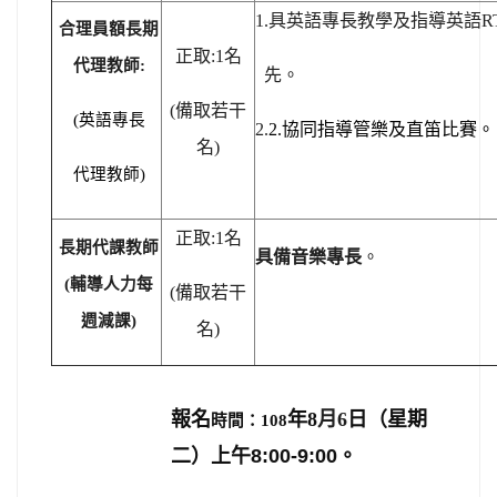
1.具英語專長教學及指導英語R
合理員額長期
正取:1
名
代理教師:
先。
(
備取若干
英語專長
(
協同指導管樂及直笛比賽。
2.
2.
名)
代理教師)
正取:1
名
長期代課教師
具備音樂專長
。
(輔導人力每
(
備取若干
週減課)
名)
報名
年8
月6
日（星期
時間：108
二）上午
8:00-9:00
。