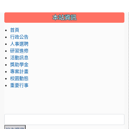
:::
本站資訊
首頁
行政公告
人事選聘
研習進修
活動訊息
獎助學金
專案計畫
校園動態
重要行事