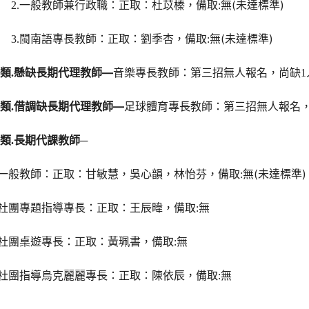
無(
未達標準)
2.
一般教師兼行政職：正取：杜苡榛，備取:
無(
未達標準)
3.
閩南語專長教師：正取：劉季杏，備取:
懸缺長期代理教師—
類.
音樂專長教師：第三招無人報名，尚缺1
借調缺長期代理教師—
類.
足球體育專長教師：第三招無人報名，
長期代課教師
類.
─
無(未達標準)
一般教師：正取：甘敏慧，吳心韻，林怡芬，備取:
無
社團專題指導專長：正取：王辰暐，備取:
無
社團桌遊專長：正取：黃珮書，備取:
無
社團指導烏克麗麗專長：正取：陳依辰，備取: