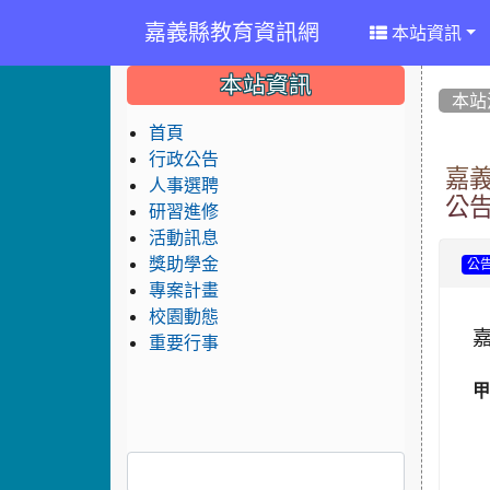
嘉義縣教育資訊網
本站資訊
:::
:::
:::
本站資訊
本站
首頁
行政公告
嘉
人事選聘
公
研習進修
活動訊息
獎助學金
公
專案計畫
校園動態
重要行事
甲