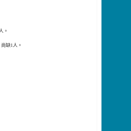
人。
人。
尚缺1