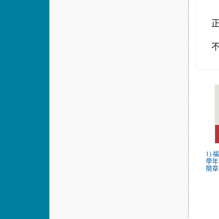
不
1)
學年
簡章