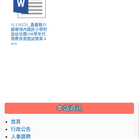
1) 116251_嘉義縣六
腳鄉灣內國民小學附
設幼兒園108學年代
理教保員甄試簡章.d
ocx
:::
本站資訊
首頁
行政公告
人事選聘