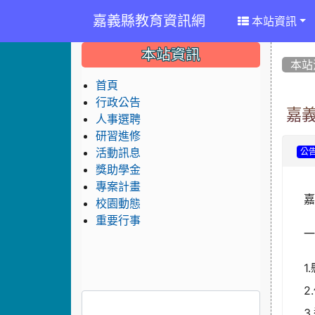
嘉義縣教育資訊網
本站資訊
:::
:::
:::
本站資訊
本站
首頁
行政公告
嘉
人事選聘
研習進修
活動訊息
公
獎助學金
專案計畫
校園動態
重要行事
1
2
3