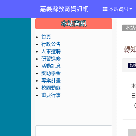
嘉義縣教育資訊網
本站資訊
:::
:::
:::
本站資訊
本站
首頁
行政公告
轉知
人事選聘
研習進修
活動訊息
轉
獎助學金
專案計畫
本
校園動態
重要行事