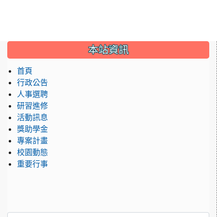
:::
本站資訊
首頁
行政公告
人事選聘
研習進修
活動訊息
獎助學金
專案計畫
校園動態
重要行事