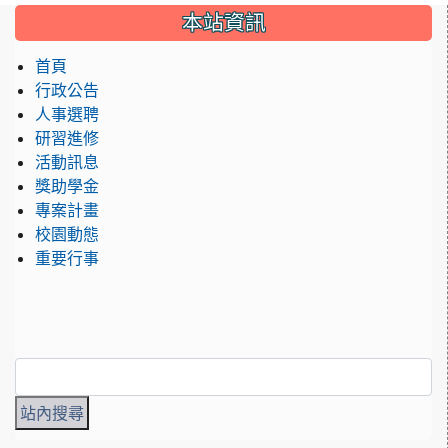
:::
本站資訊
首頁
行政公告
人事選聘
研習進修
活動訊息
獎助學金
專案計畫
校園動態
重要行事