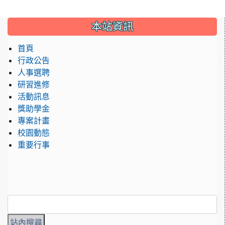
:::
本站資訊
首頁
行政公告
人事選聘
研習進修
活動訊息
獎助學金
專案計畫
校園動態
重要行事