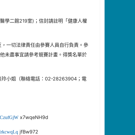
大學醫學二館219室)；信封請註明「健康人權
反，一切法律責任由參賽人員自行負責。參
其他未盡事宜請參考競賽計畫。得獎名單於
姐（聯絡電話：02-28263904；電
x7wqeNH9d
XkCzufGjW
jfBw972
6IrkcwqLq