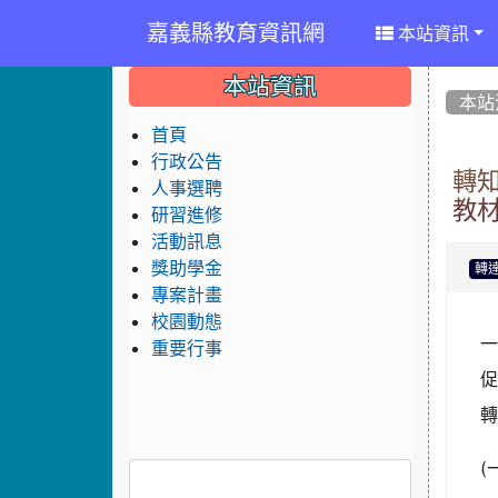
嘉義縣教育資訊網
本站資訊
:::
:::
:::
本站資訊
本站
首頁
行政公告
轉
人事選聘
教
研習進修
活動訊息
獎助學金
轉
專案計畫
校園動態
重要行事
(