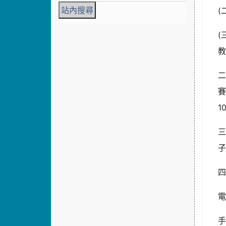
(
(
1
三
子
四