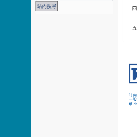
四
五
1)
一般
章.d