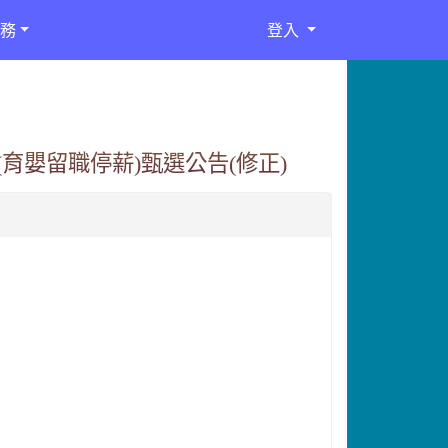
務
登入
育嬰留職停薪)甄選公告(修正)