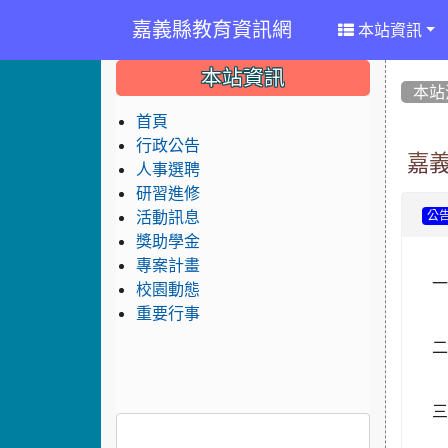
嘉義縣教育資訊網
本站資訊
:::
:::
:::
本站資訊
本站
首頁
行政公告
嘉義
人事選聘
研習進修
活動訊息
公
獎助學金
專案計畫
一
校園動態
重要行事
二
三