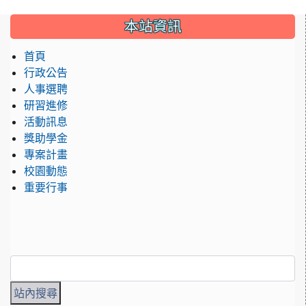
:::
本站資訊
首頁
行政公告
人事選聘
研習進修
活動訊息
獎助學金
專案計畫
校園動態
重要行事