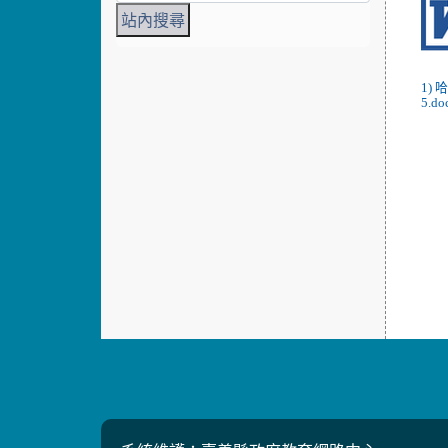
1)
5.do