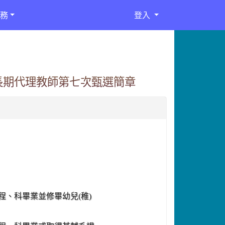
務
登入
長期代理教師第七次甄選簡章
、科畢業並修畢幼兒(稚)