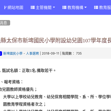
網站地圖
主管機關
教育機構
教育服
消息
義縣太保市新埤國民小學附設幼兒園107學年度
-
| 2018-09-11 | 點閱數： 735
新埤國民小學
人事選聘
告
一
.
甄試名額：正取
1
名
.
備取
若干
。
二、報考資格：
幼兒園教師資格優先
；
大學以上學校幼兒教育、幼兒保育相關學院、系、所、學位學程
園教育學程資格者次之
；