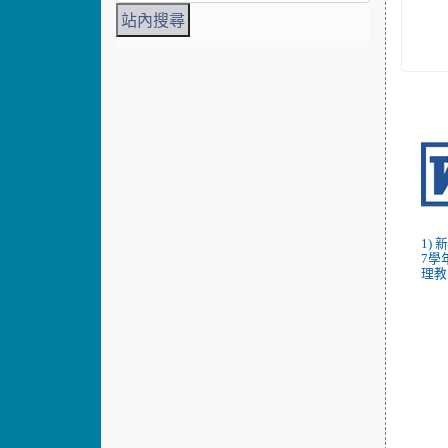
1)
7學
理教