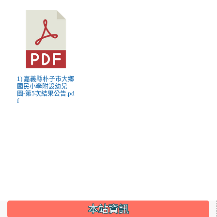
1) 嘉義縣朴子市大鄉
國民小學附設幼兒
園-第5次結果公告.pd
f
:::
本站資訊