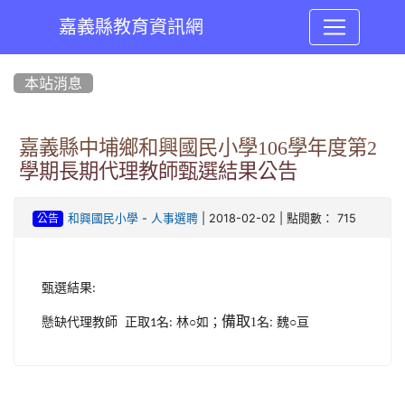
嘉義縣教育資訊網
:::
本站消息
嘉義縣中埔鄉和興國民小學106學年度第2
學期長期代理教師甄選結果公告
-
| 2018-02-02 | 點閱數： 715
和興國民小學
人事選聘
公告
甄選結果
:
備取
名: 魏
亘
懸缺代理教師
正取
名
林○如；
1
○
1
: