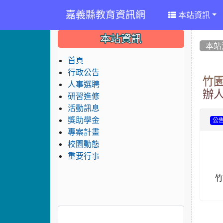
嘉義縣教育資訊網
本站資訊
:::
:::
:::
本站資訊
本站
首頁
行政公告
竹園
人事選聘
辦
研習進修
活動訊息
獎助學金
公
專案計畫
校園動態
重要行事
竹