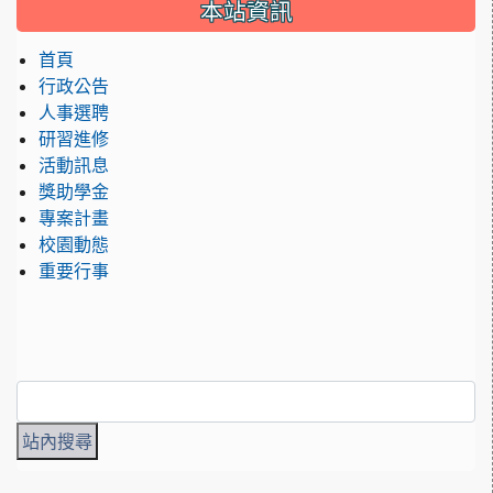
:::
本站資訊
首頁
行政公告
人事選聘
研習進修
活動訊息
獎助學金
專案計畫
校園動態
重要行事