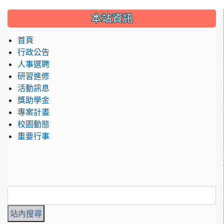
:::
本站資訊
首頁
行政公告
人事選聘
研習進修
活動訊息
獎助學金
專案計畫
校園動態
重要行事