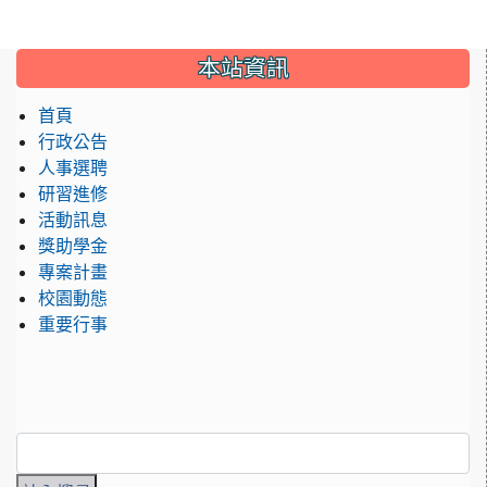
:::
本站資訊
首頁
行政公告
人事選聘
研習進修
活動訊息
獎助學金
專案計畫
校園動態
重要行事